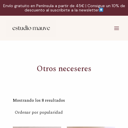
Ir
Envío gratuito en Península a partir de 45€ | Consigue un 10% de
al
descuento al suscribirte a la newsletter
contenido
Instagram
TikTok
Correo
Main
electrónico
Men
Otros neceseres
Ordenado
por
Mostrando los 8 resultados
popularidad