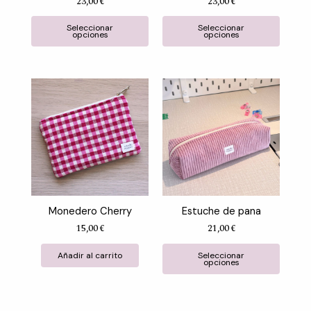
23,00
€
23,00
€
elegir
elegir
en
en
Seleccionar
Seleccionar
la
la
opciones
opciones
página
págin
de
de
producto
produ
Este
produ
tiene
múltip
variant
Las
opcion
se
Monedero Cherry
Estuche de pana
puede
15,00
€
21,00
€
elegir
Valorado con
de 5
Valorado con
de 5
en
Añadir al carrito
Seleccionar
la
opciones
págin
de
produ