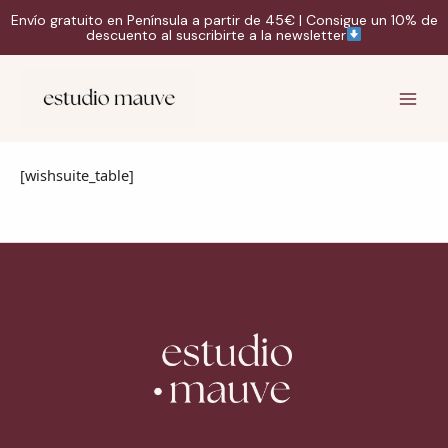
Ir
Envío gratuito en Península a partir de 45€ | Consigue un 10% de
al
descuento al suscribirte a la newsletter
contenido
Instagram
TikTok
Correo
Main
electrónico
Men
[wishsuite_table]