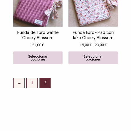
múltiples
múltip
hasta
variantes.
variant
23,00 €
Las
Las
opciones
opcion
se
se
Funda de libro waffle
Funda libro-iPad con
pueden
puede
Cherry Blossom
lazo Cherry Blossom
elegir
elegir
21,00
€
19,00
€
-
23,00
€
Valorado con
de 5
Valorado con
de 5
en
en
la
la
Seleccionar
Seleccionar
opciones
opciones
página
págin
de
de
producto
produ
←
1
2