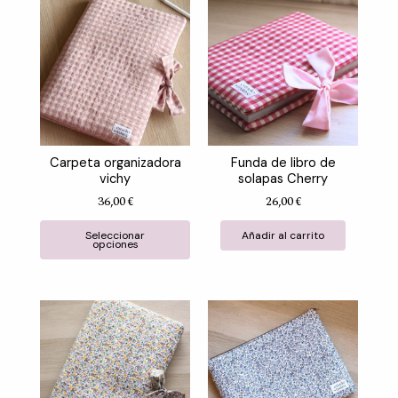
Este
producto
tiene
múltiples
variantes.
Las
opciones
se
Carpeta organizadora
Funda de libro de
pueden
vichy
solapas Cherry
elegir
36,00
€
26,00
€
Valorado con
de 5
Valorado con
de 5
en
la
Seleccionar
Añadir al carrito
opciones
página
de
producto
Este
Este
producto
produ
tiene
tiene
múltiples
múltip
variantes.
variant