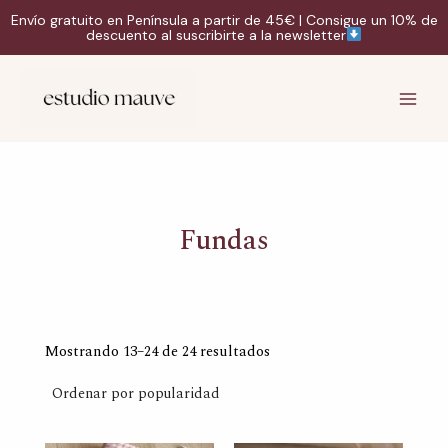
Ir
Envío gratuito en Península a partir de 45€ | Consigue un 10% de
al
descuento al suscribirte a la newsletter
contenido
Instagram
TikTok
Correo
Main
electrónico
Men
Fundas
Ordenado
por
Mostrando 13–24 de 24 resultados
popularidad