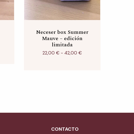
Neceser box Summer
Rango
Nec
de
Mauve – edición
precios:
limitada
desde
22,00 €
22,00
€
-
42,00
€
hasta
42,00 €
CONTACTO