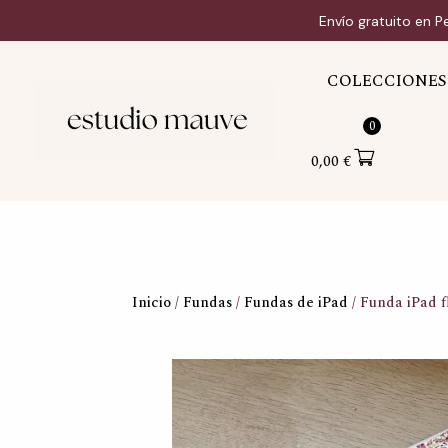
Ir
Envío gratuito en P
al
contenido
COLECCIONES
0
0,00
€
Inicio
/
Fundas
/
Fundas de iPad
/ Funda iPad f