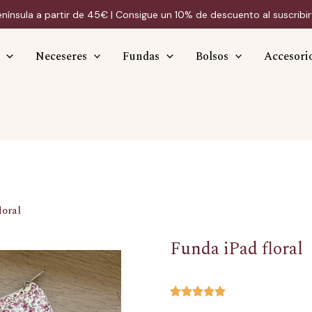
enínsula a partir de 45€ | Consigue un 10% de descuento al suscribir
Neceseres
Fundas
Bolsos
Accesori
loral
Funda iPad floral