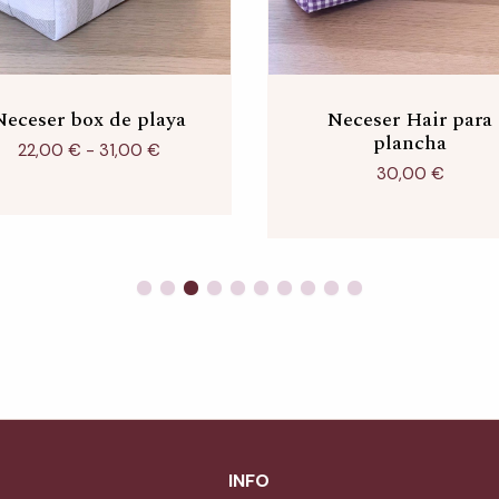
Neceser box de playa
Rango
Neceser Hair para
de
plancha
precios:
22,00
€
-
31,00
€
desde
30,00
€
22,00 €
hasta
31,00 €
INFO