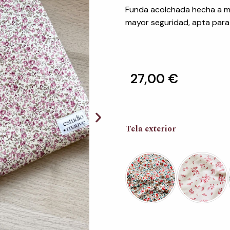
Funda acolchada hecha a ma
mayor seguridad, apta para
27,00
€
Funda
Tela exterior
iPad
floral
cantidad