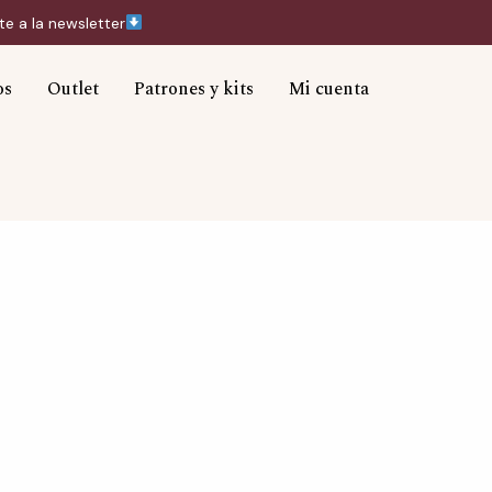
te a la newsletter
Instagram
TikTok
Correo
electrónico
os
Outlet
Patrones y kits
Mi cuenta