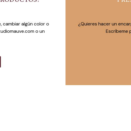
, cambiar algún color o
¿Quieres hacer un encar
studiomauve.com o un
Escríbeme p