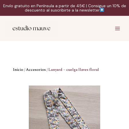
Ir
Envío gratuito en Península a partir de 45€ | Consigue un 10% de
al
descuento al suscribirte a la newsletter
contenido
Instagram
TikTok
Correo
Main
electrónico
Men
Inicio
/
Accesorios
/ Lanyard – cuelga llaves floral