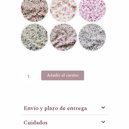
floral
cantidad
Añadir al carrito
Envío y plazo de entrega
Cuidados