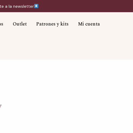
te a la newsletter
Instagram
TikTok
Correo
electrónico
os
Outlet
Patrones y kits
Mi cuenta
y