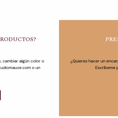
PRODUCTOS?
PRE
, cambiar algún color o
¿Quieres hacer un encar
studiomauve.com o un
Escríbeme p