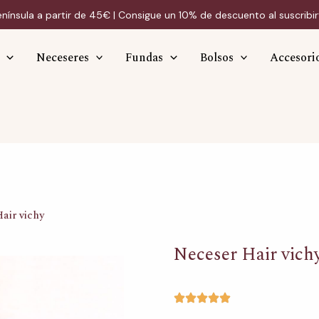
enínsula a partir de 45€ | Consigue un 10% de descuento al suscribir
Neceseres
Fundas
Bolsos
Accesori
air vichy
Neceser Hair vich