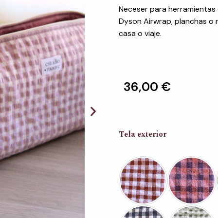
Neceser para herramientas 
Dyson Airwrap, planchas o r
casa o viaje.
36,00
€
Neceser
Tela exterior
Hair
vichy
cantidad