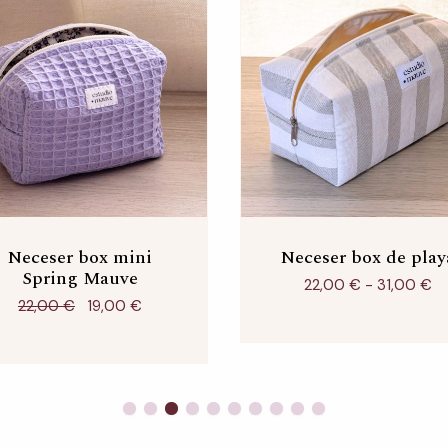
Neceser box mini
El
El
Neceser box de play
R
precio
precio
d
Spring Mauve
original
actual
pr
22,00
€
-
31,00
€
era:
es:
d
22,00
€
19,00
€
22,00 €.
19,00 €.
2
ha
31