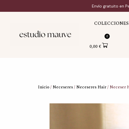
Ir
Envío gratuito en P
al
contenido
COLECCIONES
0
0,00
€
Inicio
/
Neceseres
/
Neceseres Hair
/ Neceser H