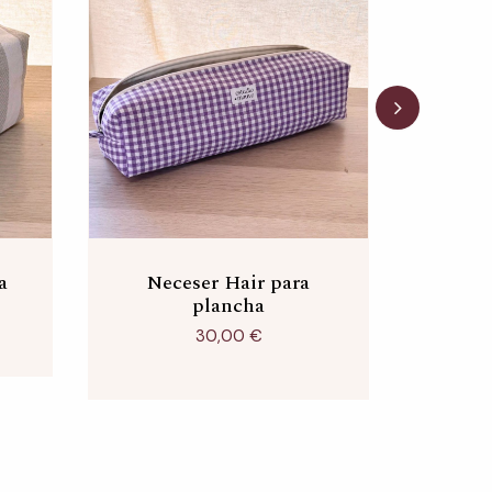
a
ango
Neceser Hair para
Nece
e
plancha
Ma
ecios:
esde
30,00
€
2,00 €
22
sta
,00 €