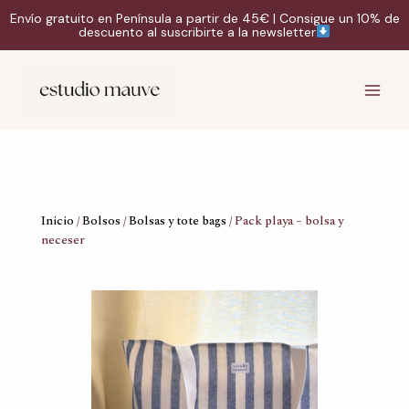
Ir
Envío gratuito en Península a partir de 45€ | Consigue un 10% de
al
descuento al suscribirte a la newsletter
contenido
Instagram
TikTok
Correo
Main
electrónico
Men
Inicio
/
Bolsos
/
Bolsas y tote bags
/ Pack playa – bolsa y
neceser