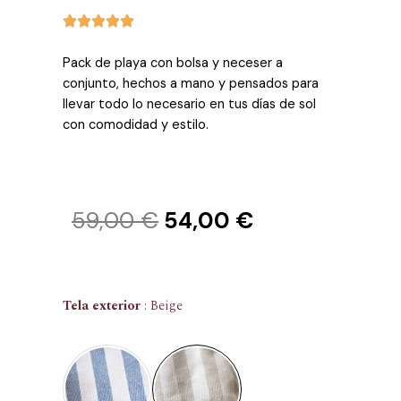
Pack de playa con bolsa y neceser a
conjunto, hechos a mano y pensados para
llevar todo lo necesario en tus días de sol
con comodidad y estilo.
El
El
59,00
€
54,00
€
precio
precio
original
actual
Pack
Tela exterior
Beige
playa
era:
es:
-
bolsa
59,00 €.
54,00 €.
y
neceser