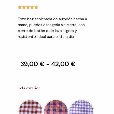
Tote bag acolchada de algodón hecha a
mano, puedes escogerla sin cierre, con
cierre de botón o de lazo. Ligera y
resistente, ideal para el día a día.
Rango
39,00
€
-
42,00
€
de
precios:
Tote
Tela exterior
bag
desde
acolchada
vichy
39,00 €
cantidad